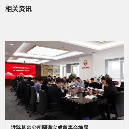
相关资讯
铁路基金公司圆满完成董事会换届