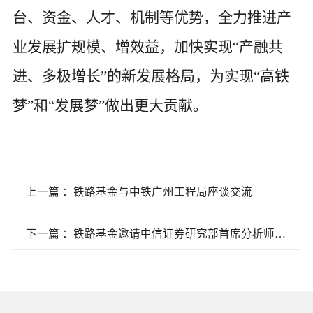
台、资金、人才、机制等优势，全力推进产
业发展扩规模、增效益，加快实现
“产融共
进、多极增长”的新发展格局，为实现“高铁
梦”和“发展梦”做出更大贡献。
上一篇 ：铁路基金与中铁广州工程局座谈交流
下一篇 ：铁路基金邀请中信证券研究部首席分析师李
晗开展专题讲座