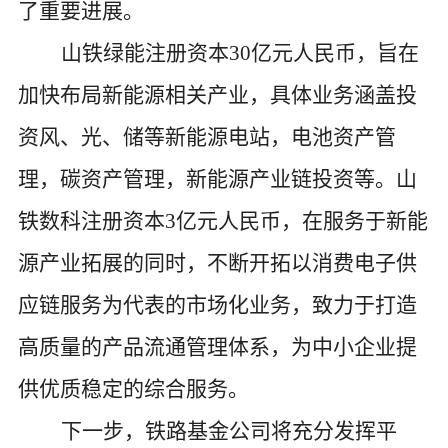
了重要进展。
山铁绿能注册资本
30亿元人民币，旨在
加快布局新能源相关产业，具体业务涵盖投
资风、光、储等新能源电站，电池资产管
理，碳资产管理，新能源产业链投资等。山
铁数科注册资本3亿元人民币，在服务于新能
源产业拓展的同时，不断开拓以消费电子供
应链服务为代表的市场化业务，致力于打造
高质量的产品流通管理体系，为中小企业提
供优质稳定的综合服务。
下一步，铁路基金公司将充分发挥平