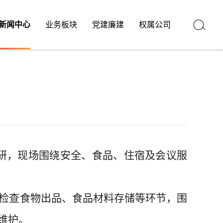
新闻中心
业务板块
党建廉建
权属公司
研
，
现场
围绕安全、食品、住宿及会议服
检查食物出品、
食品材料存储
等环节，围
维护。