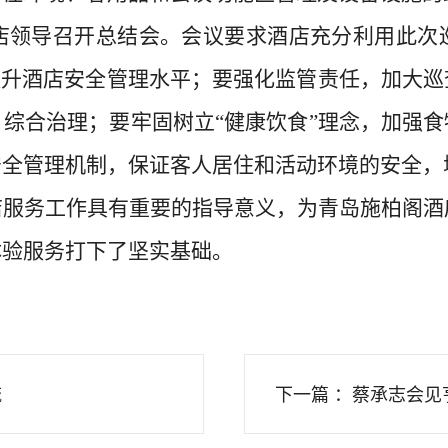
店领导召开总结会。会议要求酒店充分利用此次
提升酒店安全管理水平；要强化监管责任，加大
，
综合治理；
要牢固
树立
“
健康饮食
”
理念
，加强
食
安全
管理机制，保证客人居住和活动环境的安全，
店服务
工作具有重要的指导意义
，为青岛施柏阁酒
体验
服务
打下了坚实基础
。
流
下一篇 ：蔡承志会见