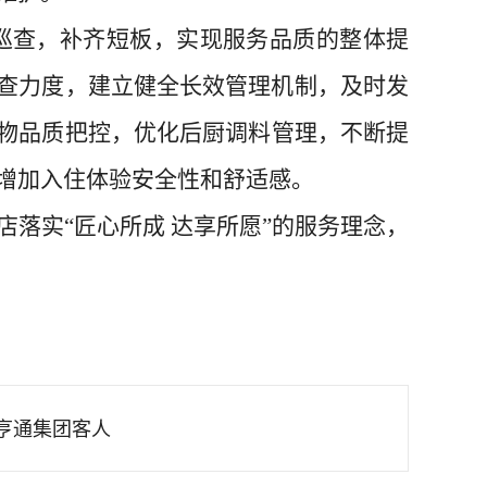
巡查，补齐短板，实现服务品质的整体提
巡查力度，建立健全长效管理机制，及时发
物
品质把控，
优化
后厨调料管理，不断提
增加入住体验
安全
性和
舒适感
。
店落实
“
匠心所成
达享所愿
”的服务理念，
亨通集团客人