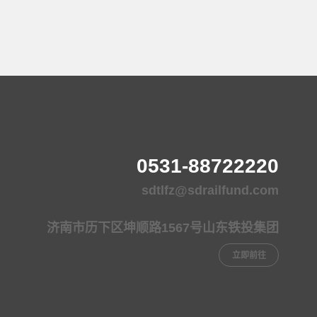
0531-88722220
sdtlfz@sdrailfund.com
济南市历下区坤顺路1567号山东铁投集团
立即前往