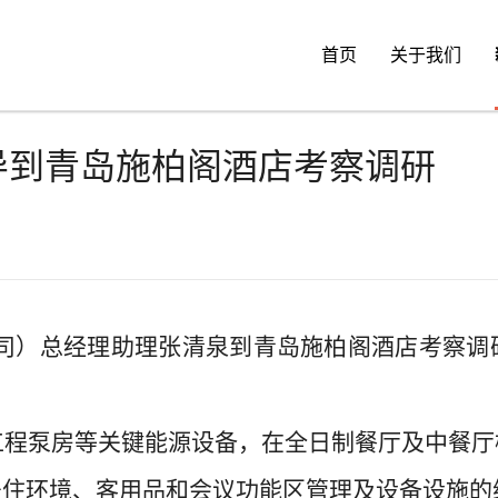
首页
关于我们
导到青岛施柏阁酒店考察调研
司）
总经理助理张清泉
到
青岛施柏阁酒店
考察调
。
工程泵房
等
关键能源
设备
，在
全日制餐厅
及
中餐厅
居住环境、
客用品
和
会议
功能区管理
及设备
设施
的