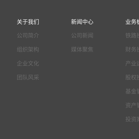
关于我们
新闻中心
业务
公司简介
公司新闻
铁路
组织架构
媒体聚焦
财务
企业文化
产业
团队风采
股权
基金
资产
投资