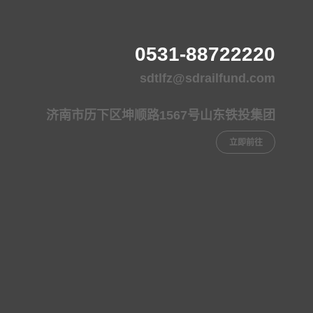
0531-88722220
sdtlfz@sdrailfund.com
济南市历下区坤顺路1567号山东铁投集团
立即前往