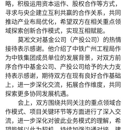
略，积极运用资本运作、股权合作等方式，
寻求与央企建立互利共赢的合作关系，共同
推动产业布局优化
，希望双方
在相关重点领
域探索创新合作模式
，
实现互相赋能。
莫凇文对基金公司
（产投公司）
的热情
接待表示感谢。他介绍了中铁广州工程局作
为中铁集团成员单位的
发展
背景，对双方前
序合作中基金公司
、
产投公司给予的大力支
持表示感谢，期待双方在现有良好合作基础
上，进一步深化交流，拓展合作维度，共同
探索更多协同发展机遇。
会上，双方围绕共同关注的重点领域合
作模式、项目关键环节等
方面
进行了深入
交
流，进一步深化对彼此业务模式的理解，希
望能够
以此为契机，
持续
加强沟通对接，建