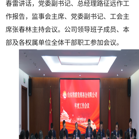
春雷
讲话，党委副书记、总经理
路征远
作工
作报告，
监事会主席、
党委副书记
、
工会主
席张春林
主持会议。
公司
领导班子成员、
本
部及
各权属单位
全体干部职工
参加会议。