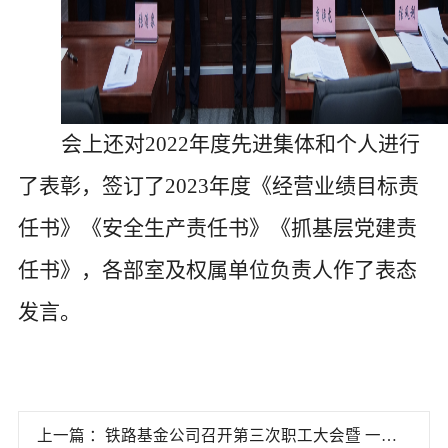
会
上还
对
202
2
年度先进集体
和个人
进行
了表彰，签订了
202
3
年度
《
经营业绩
目标
责
任书
》《
安全
生产责任书》《抓基层党建责
任书》
，
各部室及权属单位负责人作了表态
发言。
上一篇 ：铁路基金公司召开第三次职工大会暨 一届