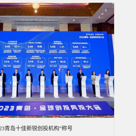
023青岛十佳新锐创投机构”称号