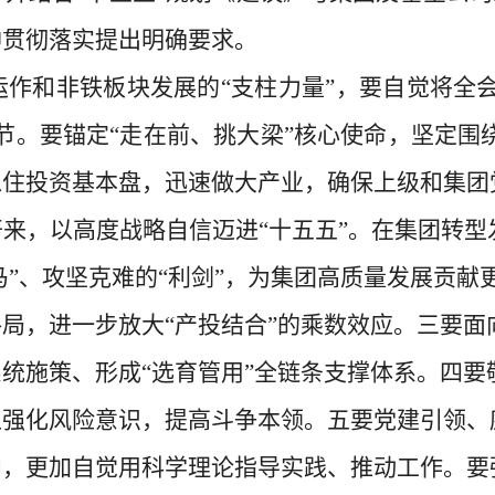
神贯彻落实提出明确要求。
运作和非铁板块发展的
“支柱力量”，要
自觉将
全
节。要锚定“走在前、挑大梁”核心使命，
坚定
围
稳住投资基本盘，迅速做大产业，确保上级和集团
开来，以高度战略自信迈进
“十五五”。
在集团转型
马”、攻坚克难的“利剑”，为集团高质量发展贡献
格局，进一步放大
“产投结合”的乘数效应
。三要面
系统施策、形成
“选育管用”全链条支撑体系。
四
要
上强化风险意识，提高斗争本领。
五
要
党建引领、
向，更加自觉用科学理论指导实践、推动工作。
要