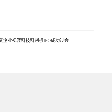
资企业视涯科技科创板IPO成功过会