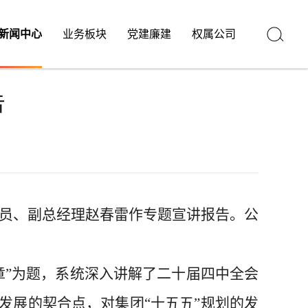
新闻中心
业务板块
党建廉建
权属公司
告
员、副总经理赵春雷作专题宣讲报告。公
”
为
题，系统
深入讲解了
二十届四中全会
发展的契合点，
对
集团
“十五五”规划的发