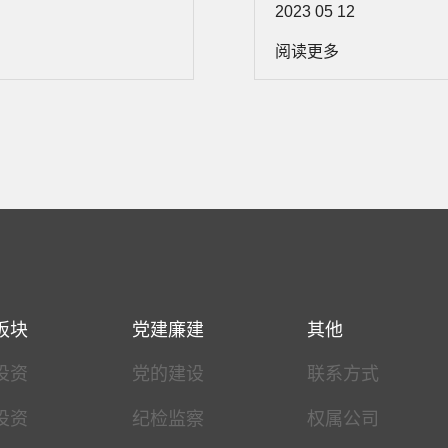
2023 05 12
阅读更多
板块
党建廉建
其他
投资
党的建设
联系方式
投资
纪检监察
权属公司