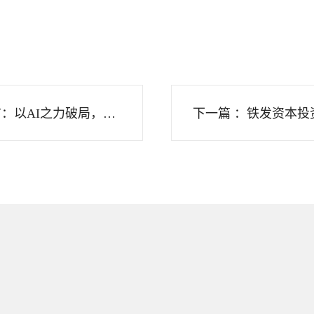
：以AI之力破局，为
下一篇 ：铁发资本投