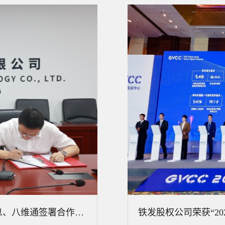
息、八维通签署合作协
铁发股权公司荣获“2