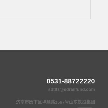
0531-88722220
sdtlfz@sdrailfund.com
济南市历下区坤顺路1567号山东铁投集团