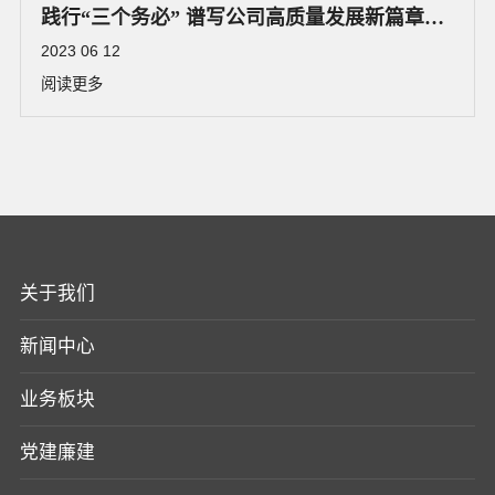
践行“三个务必” 谱写公司高质量发展新篇章
——基金公司党委书记赵春雷同志讲授主题教
2023 06 12
育专题党课
阅读更多
关于我们
新闻中心
业务板块
党建廉建